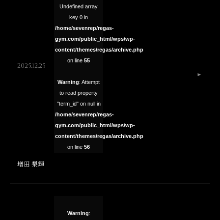
Undefined array
key 0 in
/home/sevenrep/regas-
gym.com/public_html/wps/wp-
content/themes/regas/archive.php
on line
55
2025.12.25
Warning
: Attempt
to read property
"term_id" on null in
/home/sevenrep/regas-
gym.com/public_html/wps/wp-
content/themes/regas/archive.php
on line
56
増田 梨輝
Warning
: