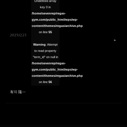
Undefined array
key 0 in
/home/sevenrep/regas-
gym.com/public_html/wps/wp-
content/themes/regas/archive.php
on line
55
2025.12.23
Warning
: Attempt
to read property
"term_id" on null in
/home/sevenrep/regas-
gym.com/public_html/wps/wp-
content/themes/regas/archive.php
on line
56
有川 隆一