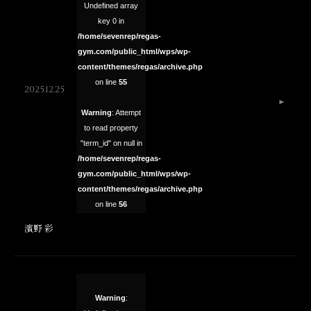
Undefined array
key 0 in
/home/sevenrep/regas-
gym.com/public_html/wps/wp-
content/themes/regas/archive.php
on line
55
2025.12.25
Warning
: Attempt
to read property
"term_id" on null in
/home/sevenrep/regas-
gym.com/public_html/wps/wp-
content/themes/regas/archive.php
on line
56
濱野 彩
Warning
: