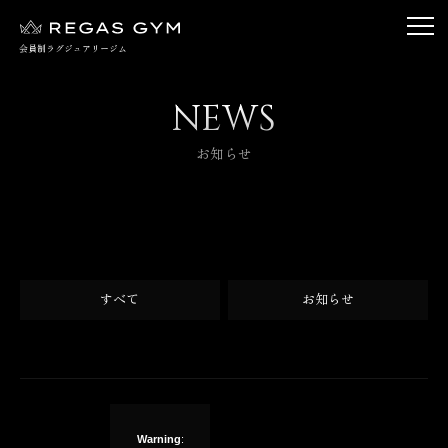
toggl
会員制ラグジュアリージム
navig
N
E
W
S
お知らせ
すべて
お知らせ
Warning
: